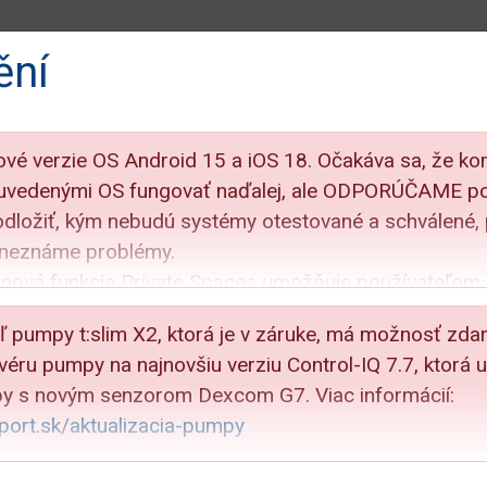
ění
Bezplatná linka
Email:
info@aimport.sk
Objednávky:
+4
NÉ PRODUKTY
SERVIS
KONTAKT
DÔLEŽITÉ
WE
ové verzie OS Android 15 a iOS 18. Očakáva sa, že ko
s uvedenými OS fungovať naďalej, ale ODPORÚČAME p
ede
Bude Dexcom G7 kompatibilný s pumpou t:slim X2 s technológi
 odložiť, kým nebudú systémy otestované a schválené,
ompatibilný s pumpou t:
 neznáme problémy.
 nová funkcia Private Spaces umožňuje používateľom
l-IQ?
o zložky, kde sú oznámenia a upozornenia vypnuté. To
ľ pumpy t:slim X2, ktorá je v záruke, má možnosť zda
a upozornenia aplikácie Dexcom.
tvéru pumpy na najnovšiu verziu Control-IQ 7.7, ktorá
ementuje funkcie Uzamknuté a Skryté aplikácie, ktoré
py s novým senzorom Dexcom G7. Viac informácií:
amknúť alebo skryť aplikácie. To môže ovplyvniť oz
port.sk/aktualizacia-pumpy
pami t:slim X2 s technológiou Control-IQ. Ak užívate
a aplikácie Dexcom.
echod na technológiu Control-IQ, je potrebné túto zm
a Reduce Interruptions Mode v iOS 18 umožňuje sele