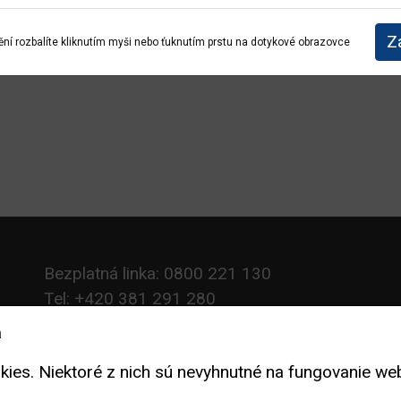
. Aplikácie Dexcom G6 a G7 budú odosielať kritické 
pozornenia môžu byť blokované, ak je táto funkcia aktí
Z
ní rozbalíte kliknutím myši nebo ťuknutím prstu na dotykové obrazovce
a môžu dostať upozornenie, že spárované zariadenie
h polohu. Uisťujeme používateľov, že spoločnosť Dex
a polohu pacientov pomocou Bluetooth.
oznamu kompatibility nájdete tu:
https://www.dexcom
ility
Bezplatná linka: 0800 221 130
Tel: +420 381 291 280
Fax: +420 381 291 282
a
E-mail:
info@aimport.sk
s. Niektoré z nich sú nevyhnutné na fungovanie web
www.aimport.sk