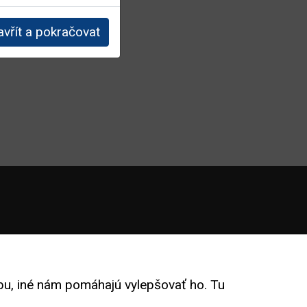
upozornenie,
vna.
avřít a pokračovat
 Bluetooth môže
com nikdy
.com/sk-
u, iné nám pomáhajú vylepšovať ho. Tu